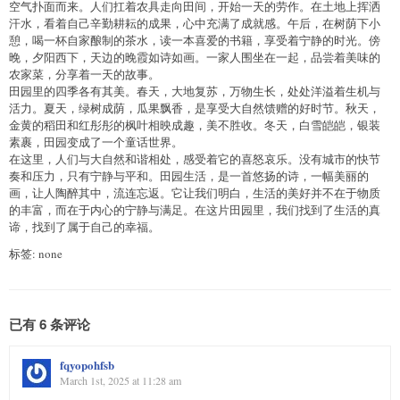
空气扑面而来。人们扛着农具走向田间，开始一天的劳作。在土地上挥洒
汗水，看着自己辛勤耕耘的成果，心中充满了成就感。午后，在树荫下小
憩，喝一杯自家酿制的茶水，读一本喜爱的书籍，享受着宁静的时光。傍
晚，夕阳西下，天边的晚霞如诗如画。一家人围坐在一起，品尝着美味的
农家菜，分享着一天的故事。
田园里的四季各有其美。春天，大地复苏，万物生长，处处洋溢着生机与
活力。夏天，绿树成荫，瓜果飘香，是享受大自然馈赠的好时节。秋天，
金黄的稻田和红彤彤的枫叶相映成趣，美不胜收。冬天，白雪皑皑，银装
素裹，田园变成了一个童话世界。
在这里，人们与大自然和谐相处，感受着它的喜怒哀乐。没有城市的快节
奏和压力，只有宁静与平和。田园生活，是一首悠扬的诗，一幅美丽的
画，让人陶醉其中，流连忘返。它让我们明白，生活的美好并不在于物质
的丰富，而在于内心的宁静与满足。在这片田园里，我们找到了生活的真
谛，找到了属于自己的幸福。
标签: none
已有 6 条评论
fqyopohfsb
March 1st, 2025 at 11:28 am