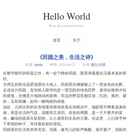
Hello World
Your description here.
首页
关于
《田园之美，生活之诗》
作者:
admin
时间:
2024-09-27
分类:
默认分类
在繁华都市的喧嚣之外，有一处宁静的田园，那里承载着生活最本真的美
好。
当周五的阳光温柔地洒在大地上，田园里仿佛被镀上了一层金色的光辉。
走进这片田园，首先映入眼帘的是一望无际的绿色田野，麦浪在微风中轻
轻摇曳，仿佛是大地跳动的脉搏。田边的野花竞相绽放，红的、黄的、紫
的，五彩斑斓，如同一幅绚丽的画卷。
远处，几间古朴的农舍错落有致地坐落在绿树丛中。烟囱里升腾着袅袅炊
烟，那是生活的气息，温暖而又亲切。农舍的周围，是一片片整齐的菜
地，嫩绿的蔬菜生机勃勃，让人感受到生命的力量。在这里，人们亲手种
下希望的种子，等待着收获的喜悦。
田园里的生活简单而充实。清晨，被鸟儿的歌声唤醒，推开窗户，清新的