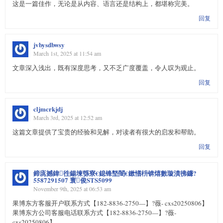
这是一篇佳作，无论是从内容、语言还是结构上，都堪称完美。
回复
jvbysdbwsy
March 1st, 2025 at 11:54 am
文章深入浅出，既有深度思考，又不乏广度覆盖，令人叹为观止。
回复
cljmcrkjdj
March 3rd, 2025 at 12:52 am
这篇文章提供了宝贵的经验和见解，对读者有很大的启发和帮助。
回复
鍗庣撼鍏徃鍚堜綔寮€鎴锋墍闇€鏉愭枡锛熺數璇濆彿鐮?
5587291507 寰俊STS5099
November 9th, 2025 at 06:53 am
果博东方客服开户联系方式【182-8836-2750—】?薇- cxs20250806】
果博东方公司客服电话联系方式【182-8836-2750—】?薇-
cxs20250806】